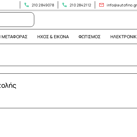
210 2849078
210 2842112
info@autofino.g
Η ΜΕΤΑΦΟΡΆΣ
ΉΧΟΣ & ΕΙΚΌΝΑ
ΦΩΤΙΣΜΌΣ
ΗΛΕΚΤΡΟΝΙΚ
τολής