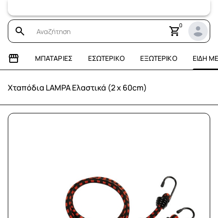
Επισκεφτείτ
0
ΜΠΑΤΑΡΊΕΣ
ΕΣΩΤΕΡΙΚΌ
ΕΞΩΤΕΡΙΚΌ
ΕΊΔΗ Μ
Χταπόδια LAMPA Ελαστικά (2 x 60cm)