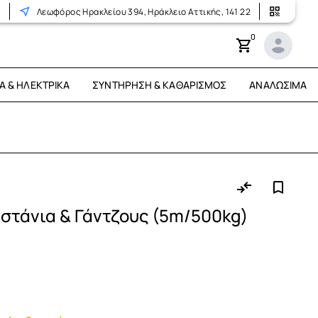
r
Λεωφόρος Ηρακλείου 394, Ηράκλειο Αττικής, 141 22
0
Ά & ΗΛΕΚΤΡΙΚΆ
ΣΥΝΤΉΡΗΣΗ & ΚΑΘΑΡΙΣΜΌΣ
ΑΝΑΛΏΣΙΜΑ
αστάνια & Γάντζους (5m/500kg)