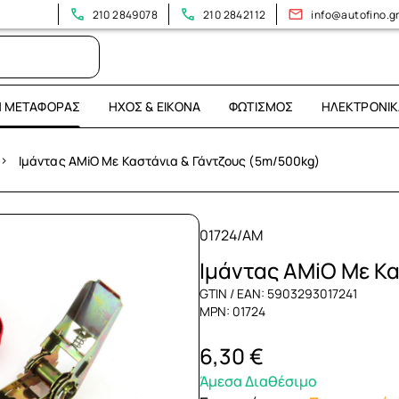
210 2849078
210 2842112
info@autofino.g
Η ΜΕΤΑΦΟΡΆΣ
ΉΧΟΣ & ΕΙΚΌΝΑ
ΦΩΤΙΣΜΌΣ
ΗΛΕΚΤΡΟΝΙΚ
›
Ιμάντας AMiO Με Καστάνια & Γάντζους (5m/500kg)
01724/AM
Ιμάντας AMiO Με Κ
GTIN / EAN: 5903293017241
MPN: 01724
6,30 €
Άμεσα Διαθέσιμο