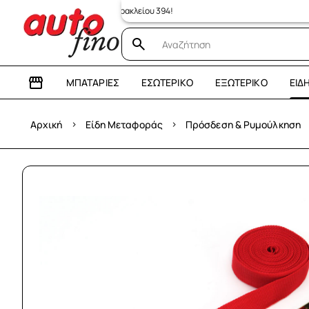
 κατάστημα: Λεωφόρος Ηρακλείου 394!
ΜΠΑΤΑΡΊΕΣ
ΕΣΩΤΕΡΙΚΌ
ΕΞΩΤΕΡΙΚΌ
ΕΊΔ
›
›
Αρχική
Είδη Μεταφοράς
Πρόσδεση & Ρυμούλκηση