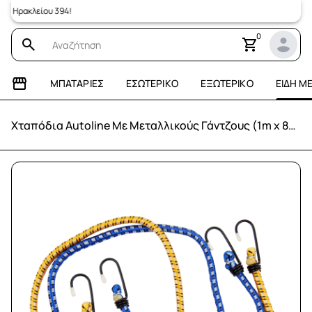
 Ηρακλείου 394!
0
ΜΠΑΤΑΡΊΕΣ
ΕΣΩΤΕΡΙΚΌ
ΕΞΩΤΕΡΙΚΌ
ΕΊΔΗ Μ
Χταπόδια Autoline Με Μεταλλικούς Γάντζους (1m x 8mm / 2 τεμάχια)