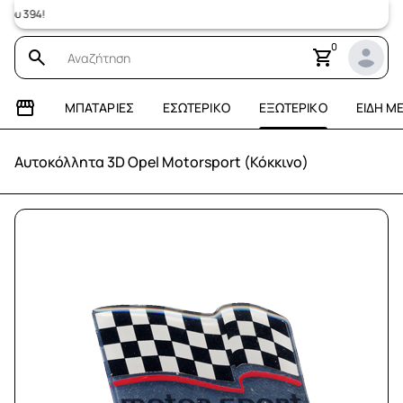
 394!
0
ΜΠΑΤΑΡΊΕΣ
ΕΣΩΤΕΡΙΚΌ
ΕΞΩΤΕΡΙΚΌ
ΕΊΔΗ Μ
Αυτοκόλλητα 3D Opel Motorsport (Κόκκινο)