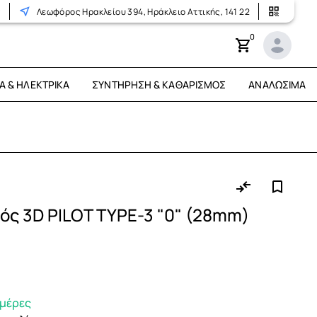
r
Λεωφόρος Ηρακλείου 394, Ηράκλειο Αττικής, 141 22
0
Ά & ΗΛΕΚΤΡΙΚΆ
ΣΥΝΤΉΡΗΣΗ & ΚΑΘΑΡΙΣΜΌΣ
ΑΝΑΛΏΣΙΜΑ
ός 3D PILOT TYPE-3 "0" (28mm)
ημέρες