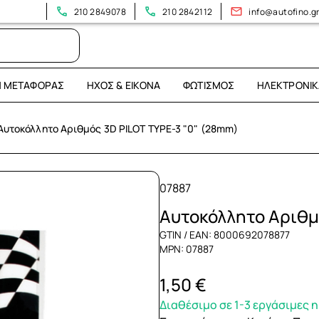
210 2849078
210 2842112
info@autofino.g
Η ΜΕΤΑΦΟΡΆΣ
ΉΧΟΣ & ΕΙΚΌΝΑ
ΦΩΤΙΣΜΌΣ
ΗΛΕΚΤΡΟΝΙΚ
Αυτοκόλλητο Αριθμός 3D PILOT TYPE-3 "0" (28mm)
07887
Αυτοκόλλητο Αριθμ
GTIN / EAN: 8000692078877
MPN: 07887
1,50 €
Διαθέσιμο σε 1-3 εργάσιμες 