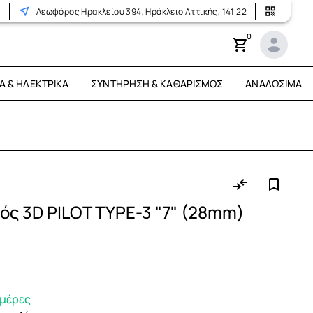
r
Λεωφόρος Ηρακλείου 394, Ηράκλειο Αττικής, 141 22
0
Ά & ΗΛΕΚΤΡΙΚΆ
ΣΥΝΤΉΡΗΣΗ & ΚΑΘΑΡΙΣΜΌΣ
ΑΝΑΛΏΣΙΜΑ
ός 3D PILOT TYPE-3 "7" (28mm)
ημέρες