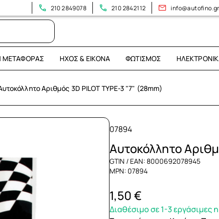
210 2849078
210 2842112
info@autofino.g
Η ΜΕΤΑΦΟΡΆΣ
ΉΧΟΣ & ΕΙΚΌΝΑ
ΦΩΤΙΣΜΌΣ
ΗΛΕΚΤΡΟΝΙΚ
Αυτοκόλλητο Αριθμός 3D PILOT TYPE-3 "7" (28mm)
07894
Αυτοκόλλητο Αριθμ
GTIN / EAN: 8000692078945
MPN: 07894
1,50 €
Διαθέσιμο σε 1-3 εργάσιμες 