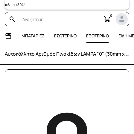
λείου 394!
0
ΜΠΑΤΑΡΊΕΣ
ΕΣΩΤΕΡΙΚΌ
ΕΞΩΤΕΡΙΚΌ
ΕΊΔΗ Μ
Αυτοκόλλητο Αριθμός Πινακίδων LAMPA "0" (30mm x 60mm)