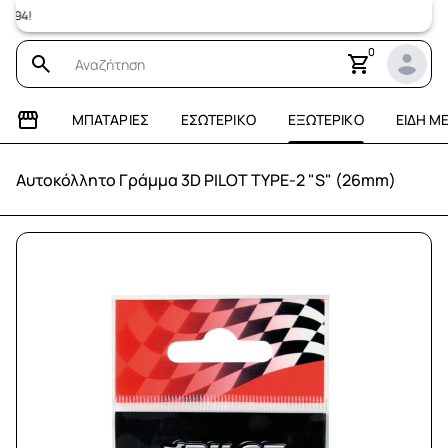
Επισκεφτεί
0
ΜΠΑΤΑΡΊΕΣ
ΕΣΩΤΕΡΙΚΌ
ΕΞΩΤΕΡΙΚΌ
ΕΊΔΗ Μ
Αυτοκόλλητο Γράμμα 3D PILOT TYPE-2 "S" (26mm)