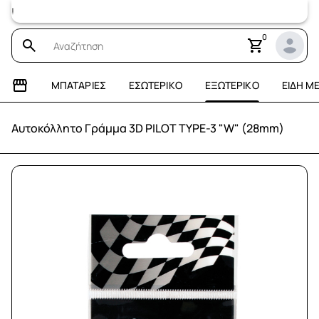
Επισκεφτείτε
0
ΜΠΑΤΑΡΊΕΣ
ΕΣΩΤΕΡΙΚΌ
ΕΞΩΤΕΡΙΚΌ
ΕΊΔΗ Μ
Αυτοκόλλητο Γράμμα 3D PILOT TYPE-3 "W" (28mm)