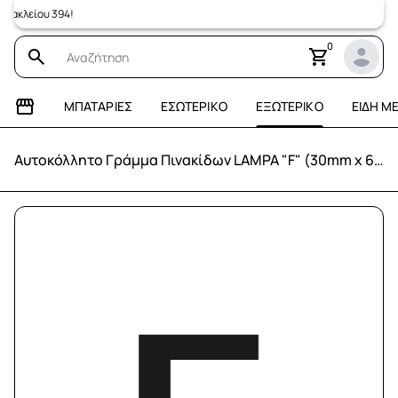
κλείου 394!
0
ΜΠΑΤΑΡΊΕΣ
ΕΣΩΤΕΡΙΚΌ
ΕΞΩΤΕΡΙΚΌ
ΕΊΔΗ Μ
Αυτοκόλλητο Γράμμα Πινακίδων LAMPA "F" (30mm x 60mm)