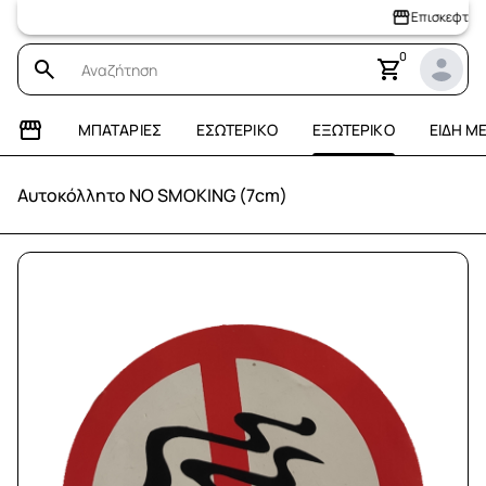
Επισκεφτείτε το
0
ΜΠΑΤΑΡΊΕΣ
ΕΣΩΤΕΡΙΚΌ
ΕΞΩΤΕΡΙΚΌ
ΕΊΔΗ Μ
Αυτοκόλλητο NO SMOKING (7cm)