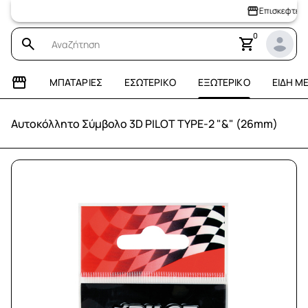
Επισκεφτείτε το 
0
ΜΠΑΤΑΡΊΕΣ
ΕΣΩΤΕΡΙΚΌ
ΕΞΩΤΕΡΙΚΌ
ΕΊΔΗ Μ
Αυτοκόλλητο Σύμβολο 3D PILOT TYPE-2 "&" (26mm)