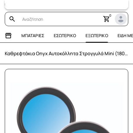
Επισκεφτείτε
0
ΜΠΑΤΑΡΊΕΣ
ΕΣΩΤΕΡΙΚΌ
ΕΞΩΤΕΡΙΚΌ
ΕΊΔΗ Μ
Καθρεφτάκια Onyx Αυτοκόλλητα Στρογγυλά Mini (180°/2τεμ.)