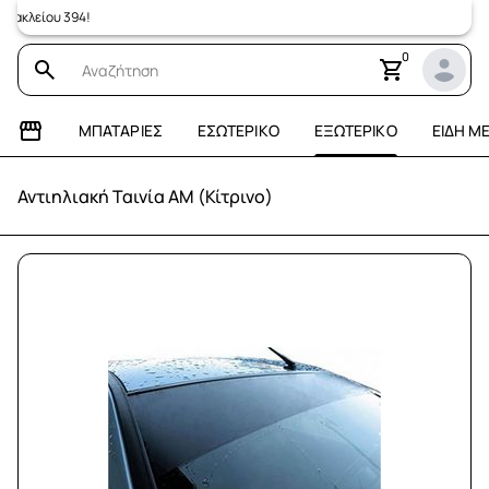
λείου 394!
0
ΜΠΑΤΑΡΊΕΣ
ΕΣΩΤΕΡΙΚΌ
ΕΞΩΤΕΡΙΚΌ
ΕΊΔΗ Μ
Αντιηλιακή Ταινία AM (Κίτρινο)