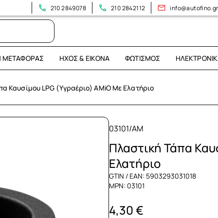
210 2849078
210 2842112
info@autofino.g
Η ΜΕΤΑΦΟΡΆΣ
ΉΧΟΣ & ΕΙΚΌΝΑ
ΦΩΤΙΣΜΌΣ
ΗΛΕΚΤΡΟΝΙΚ
πα Καυσίμου LPG (Υγραέριο) AMiO Με Ελατήριο
03101/AM
Πλαστική Τάπα Καυ
Ελατήριο
GTIN / EAN: 5903293031018
MPN: 03101
4,30 €