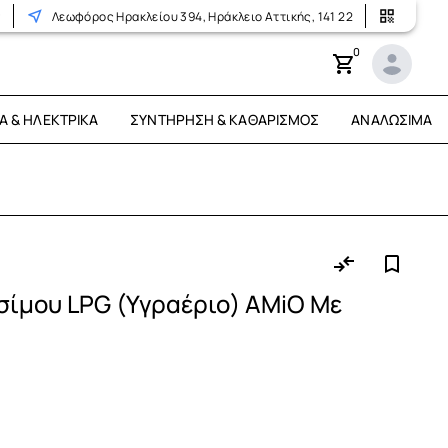
r
Λεωφόρος Ηρακλείου 394, Ηράκλειο Αττικής, 141 22
0
Ά & ΗΛΕΚΤΡΙΚΆ
ΣΥΝΤΉΡΗΣΗ & ΚΑΘΑΡΙΣΜΌΣ
ΑΝΑΛΏΣΙΜΑ
σίμου LPG (Υγραέριο) AMiO Με