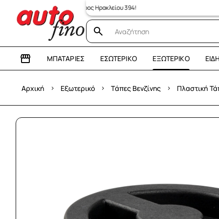
 μας κατάστημα: Λεωφόρος Ηρακλείου 394!
ΜΠΑΤΑΡΊΕΣ
ΕΣΩΤΕΡΙΚΌ
ΕΞΩΤΕΡΙΚΌ
ΕΊΔ
›
›
›
Αρχική
Εξωτερικό
Τάπες Βενζίνης
Πλαστική Τά