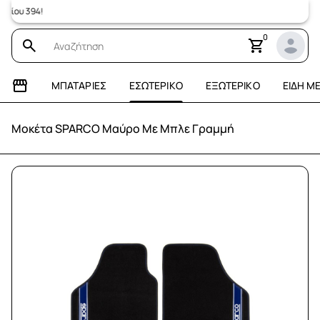
υ 394!
0
ΜΠΑΤΑΡΊΕΣ
ΕΣΩΤΕΡΙΚΌ
ΕΞΩΤΕΡΙΚΌ
ΕΊΔΗ Μ
Μοκέτα SPARCO Μαύρο Με Μπλε Γραμμή