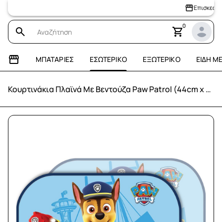
Επισκεφτείτε τ
0
ΜΠΑΤΑΡΊΕΣ
ΕΣΩΤΕΡΙΚΌ
ΕΞΩΤΕΡΙΚΌ
ΕΊΔΗ Μ
Κουρτινάκια Πλαϊνά Με Βεντούζα Paw Patrol (44cm x 35cm)