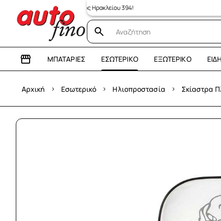
μας κατάστημα: Λεωφόρος Ηρακλείου 394!
ΜΠΑΤΑΡΊΕΣ
ΕΣΩΤΕΡΙΚΌ
ΕΞΩΤΕΡΙΚΌ
ΕΊΔ
›
›
›
Αρχική
Εσωτερικό
Ηλιοπροστασία
Σκίαστρα Π