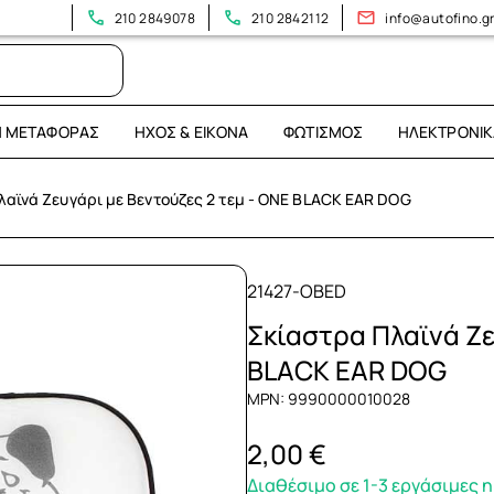
210 2849078
210 2842112
info@autofino.g
Η ΜΕΤΑΦΟΡΆΣ
ΉΧΟΣ & ΕΙΚΌΝΑ
ΦΩΤΙΣΜΌΣ
ΗΛΕΚΤΡΟΝΙΚ
λαϊνά Ζευγάρι με Βεντούζες 2 τεμ - ONE BLACK EAR DOG
21427-OBED
Σκίαστρα Πλαϊνά Ζε
BLACK EAR DOG
MPN: 9990000010028
2,00 €
Διαθέσιμο σε 1-3 εργάσιμες 