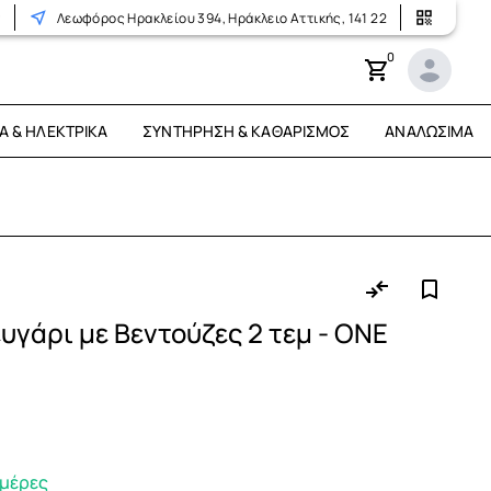
r
Λεωφόρος Ηρακλείου 394, Ηράκλειο Αττικής, 141 22
0
Ά & ΗΛΕΚΤΡΙΚΆ
ΣΥΝΤΉΡΗΣΗ & ΚΑΘΑΡΙΣΜΌΣ
ΑΝΑΛΏΣΙΜΑ
υγάρι με Βεντούζες 2 τεμ - ONE
ημέρες