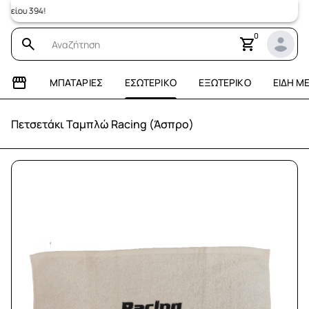
ου 394!
0
ΜΠΑΤΑΡΊΕΣ
ΕΣΩΤΕΡΙΚΌ
ΕΞΩΤΕΡΙΚΌ
ΕΊΔΗ Μ
Πετσετάκι Ταμπλώ Racing (Άσπρο)