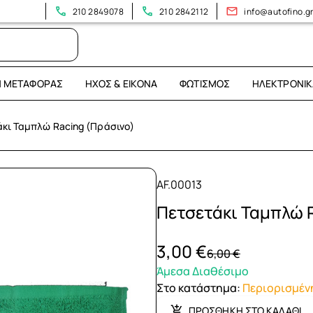
Επισκεφτείτε το νέο μας κατάστημα: Λεωφόρος Ηρακλείου 394
210 2849078
210 2842112
info@autofino.g
Η ΜΕΤΑΦΟΡΆΣ
ΉΧΟΣ & ΕΙΚΌΝΑ
ΦΩΤΙΣΜΌΣ
ΗΛΕΚΤΡΟΝΙΚ
κι Ταμπλώ Racing (Πράσινο)
AF.00013
Πετσετάκι Ταμπλώ 
3,00 €
6,00 €
Άμεσα Διαθέσιμο
Στο κατάστημα
:
Περιορισμέν
ΠΡΟΣΘΗΚΗ ΣΤΟ ΚΑΛΑΘΙ