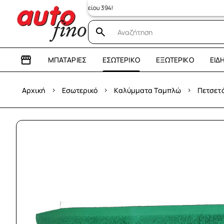
ΜΠΑΤΑΡΊΕΣ
ΕΣΩΤΕΡΙΚΌ
ΕΞΩΤΕΡΙΚΌ
ΕΊΔ
›
›
›
Αρχική
Εσωτερικό
Καλύμματα Ταμπλώ
Πετσετά