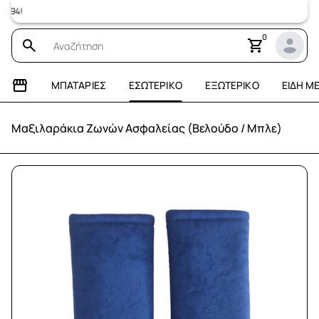
Επισκεφτεί
0
ΜΠΑΤΑΡΊΕΣ
ΕΣΩΤΕΡΙΚΌ
ΕΞΩΤΕΡΙΚΌ
ΕΊΔΗ Μ
Μαξιλαράκια Ζωνών Ασφαλείας (Βελούδο / Μπλε)