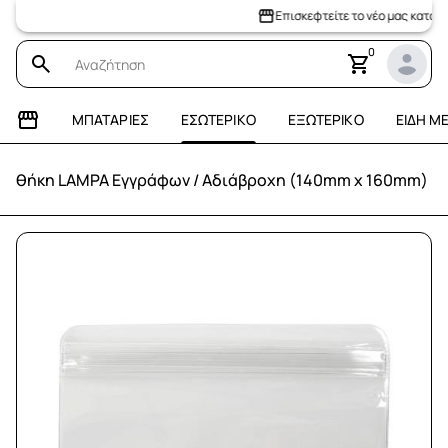
Επισκεφτείτε το νέο μας κατάστημα
0
ΜΠΑΤΑΡΊΕΣ
ΕΣΩΤΕΡΙΚΌ
ΕΞΩΤΕΡΙΚΌ
ΕΊΔΗ Μ
θήκη LAMPA Εγγράφων / Αδιάβροχη (140mm x 160mm)