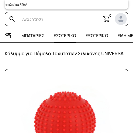
κλείου 394!
0
ΜΠΑΤΑΡΊΕΣ
ΕΣΩΤΕΡΙΚΌ
ΕΞΩΤΕΡΙΚΌ
ΕΊΔΗ Μ
Κάλυμμα για Πόμολο Ταχυτήτων Σιλικόνης UNIVERSAL - ΚΟΚΚΙΝΟ