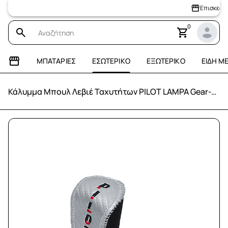
Επισκεφτείτε 
0
ΜΠΑΤΑΡΊΕΣ
ΕΣΩΤΕΡΙΚΌ
ΕΞΩΤΕΡΙΚΌ
ΕΊΔΗ Μ
Κάλυμμα Μπουλ Λεβιέ Ταχυτήτων PILOT LAMPA Gear-Tech (Γκρι)