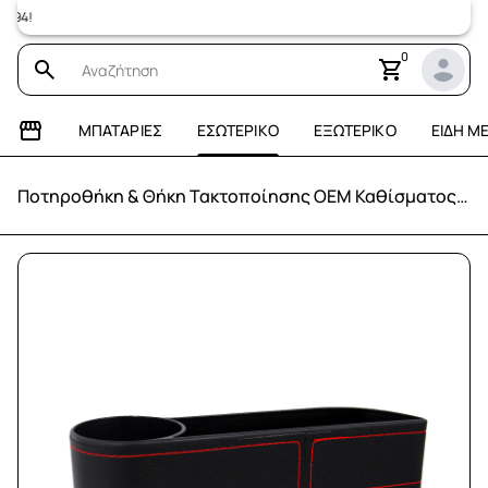
Επισκεφτεί
0
ΜΠΑΤΑΡΊΕΣ
ΕΣΩΤΕΡΙΚΌ
ΕΞΩΤΕΡΙΚΌ
ΕΊΔΗ Μ
Ποτηροθήκη & Θήκη Τακτοποίησης OEM Καθίσματος (Μαύρο με Κόκκινη Ρίγα)