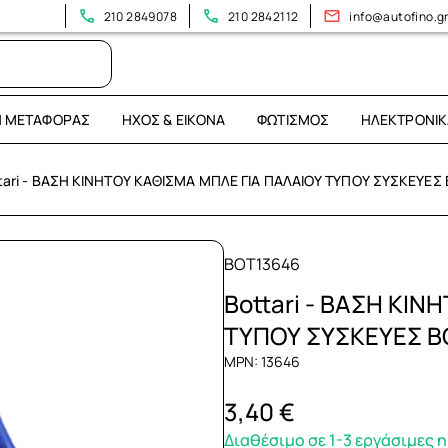
Επισκεφτείτε το νέο μας κατάστημα: Λεωφόρος Ηρακλείου 394!
210 2849078
210 2842112
info@autofino.g
Η ΜΕΤΑΦΟΡΆΣ
ΉΧΟΣ & ΕΙΚΌΝΑ
ΦΩΤΙΣΜΌΣ
ΗΛΕΚΤΡΟΝΙΚ
tari - ΒΑΣΗ ΚΙΝΗΤΟΥ ΚΑΘΙΣΜΑ ΜΠΛΕ ΓΙΑ ΠΑΛΑΙΟΥ ΤΥΠΟΥ ΣΥΣΚΕΥΕΣ 
ΒΟΤ13646
Bottari - ΒΑΣΗ ΚΙ
ΤΥΠΟΥ ΣΥΣΚΕΥΕΣ BO
MPN: 13646
3,40 €
Διαθέσιμο σε 1-3 εργάσιμες 