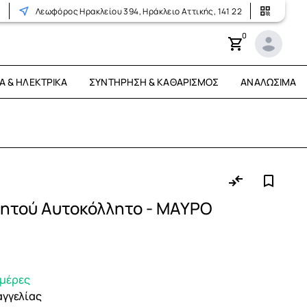
r
Λεωφόρος Ηρακλείου 394, Ηράκλειο Αττικής, 141 22
0
Ά & ΗΛΕΚΤΡΙΚΆ
ΣΥΝΤΉΡΗΣΗ & ΚΑΘΑΡΙΣΜΌΣ
ΑΝΑΛΏΣΙΜΑ
νητού Αυτοκόλλητο - ΜΑΥΡΟ
ημέρες
αγγελίας