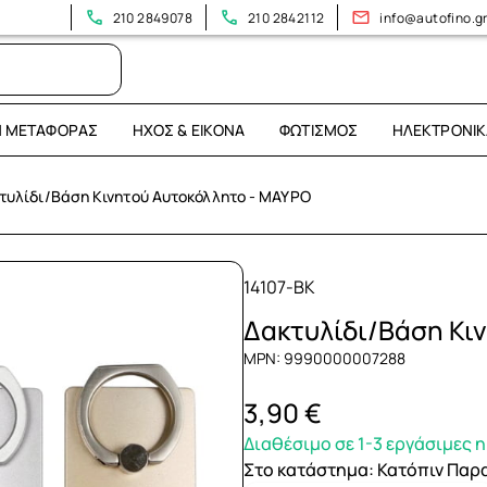
210 2849078
210 2842112
info@autofino.g
Η ΜΕΤΑΦΟΡΆΣ
ΉΧΟΣ & ΕΙΚΌΝΑ
ΦΩΤΙΣΜΌΣ
ΗΛΕΚΤΡΟΝΙΚ
τυλίδι/Βάση Κινητού Αυτοκόλλητο - ΜΑΥΡΟ
14107-BK
Δακτυλίδι/Βάση Κι
MPN: 9990000007288
3,90 €
Διαθέσιμο σε 1-3 εργάσιμες 
Στο κατάστημα
:
Κατόπιν Παρ