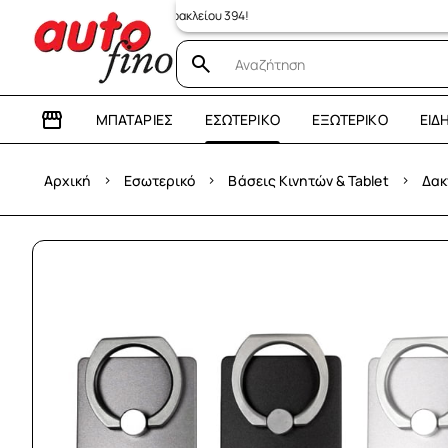
κατάστημα: Λεωφόρος Ηρακλείου 394!
ΜΠΑΤΑΡΊΕΣ
ΕΣΩΤΕΡΙΚΌ
ΕΞΩΤΕΡΙΚΌ
ΕΊΔ
›
›
›
Αρχική
Εσωτερικό
Βάσεις Κινητών & Tablet
Δακ