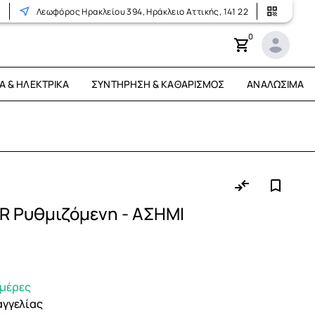
r
Λεωφόρος Ηρακλείου 394, Ηράκλειο Αττικής, 141 22
0
Ά & ΗΛΕΚΤΡΙΚΆ
ΣΥΝΤΉΡΗΣΗ & ΚΑΘΑΡΙΣΜΌΣ
ΑΝΑΛΏΣΙΜΑ
-R Ρυθμιζόμενη - ΑΣΗΜΙ
ημέρες
αγγελίας