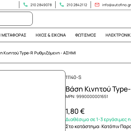
210 2849078
210 2842112
info@autofino.g
Η ΜΕΤΑΦΟΡΆΣ
ΉΧΟΣ & ΕΙΚΌΝΑ
ΦΩΤΙΣΜΌΣ
ΗΛΕΚΤΡΟΝΙΚ
η Κινητού Type-R Ρυθμιζόμενη - ΑΣΗΜΙ
11140-S
Βάση Κινητού Type
MPN: 9990000001651
1,80 €
Διαθέσιμο σε 1-3 εργάσιμες 
Στο κατάστημα
:
Κατόπιν Παρ