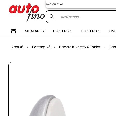
ατάστημα: Λεωφόρος Ηρακλείου 394!
ΜΠΑΤΑΡΊΕΣ
ΕΣΩΤΕΡΙΚΌ
ΕΞΩΤΕΡΙΚΌ
ΕΊΔ
›
›
›
Αρχική
Εσωτερικό
Βάσεις Κινητών & Tablet
Βάσ