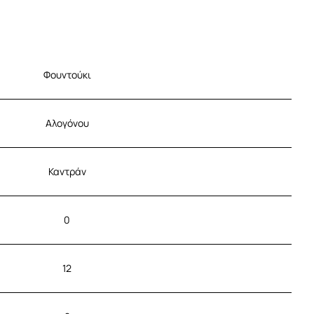
Φουντούκι
Αλογόνου
Καντράν
0
12