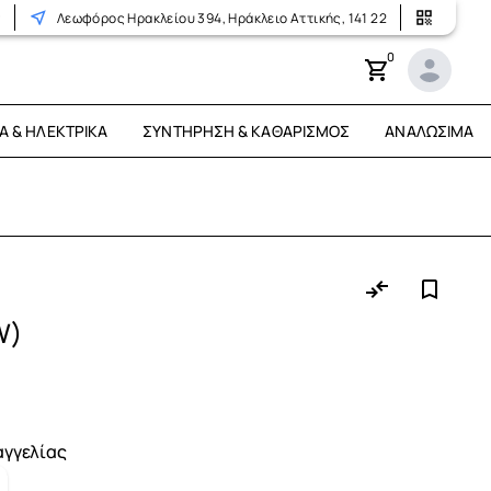
r
Λεωφόρος Ηρακλείου 394, Ηράκλειο Αττικής, 141 22
0
Ά & ΗΛΕΚΤΡΙΚΆ
ΣΥΝΤΉΡΗΣΗ & ΚΑΘΑΡΙΣΜΌΣ
ΑΝΑΛΏΣΙΜΑ
W)
αγγελίας