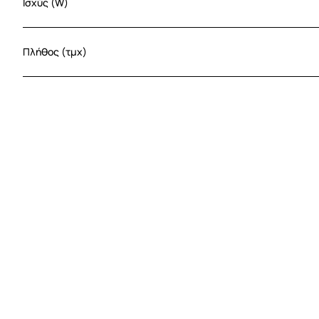
Ισχύς (W)
Πλήθος (τμχ)