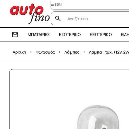
ΜΠΑΤΑΡΊΕΣ
ΕΣΩΤΕΡΙΚΌ
ΕΞΩΤΕΡΙΚΌ
ΕΊΔ
›
›
›
Αρχική
Φωτισμός
Λάμπες
Λάμπα 1τμχ. (12V 2W