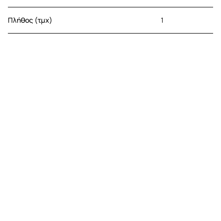
Πλήθος (τμχ)
1