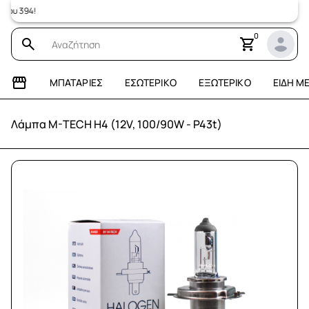
 394!
0
ΜΠΑΤΑΡΊΕΣ
ΕΣΩΤΕΡΙΚΌ
ΕΞΩΤΕΡΙΚΌ
ΕΊΔΗ Μ
Λάμπα M-TECH H4 (12V, 100/90W - P43t)