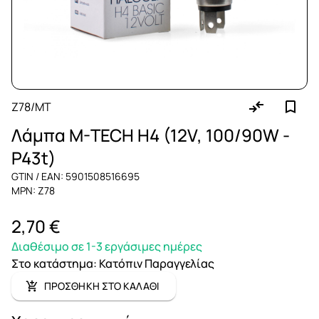
Z78/MT
Λάμπα M-TECH H4 (12V, 100/90W -
P43t)
GTIN / EAN: 5901508516695
MPN: Z78
2,70 €
Διαθέσιμο σε 1-3 εργάσιμες ημέρες
Στο κατάστημα
:
Κατόπιν Παραγγελίας
ΠΡΟΣΘΗΚΗ ΣΤΟ ΚΑΛΑΘΙ