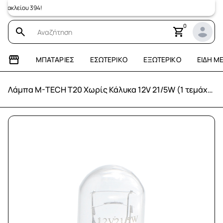
λείου 394!
0
ΜΠΑΤΑΡΊΕΣ
ΕΣΩΤΕΡΙΚΌ
ΕΞΩΤΕΡΙΚΌ
ΕΊΔΗ Μ
Λάμπα M-TECH T20 Χωρίς Κάλυκα 12V 21/5W (1 τεμάχιο)