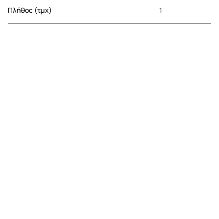
Πλήθος (τμχ)
1