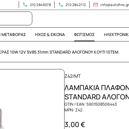
210 2849078
210 2842112
info@autofino.g
Η ΜΕΤΑΦΟΡΆΣ
ΉΧΟΣ & ΕΙΚΌΝΑ
ΦΩΤΙΣΜΌΣ
ΗΛΕΚΤΡΟΝΙΚ
ΡΑΣ 10W 12V SV85 31mm STANDARD ΑΛΟΓΟΝΟΥ ΚΟΥΤΙ 10ΤΕΜ.
Z42/MT
ΛΑΜΠΑΚΙΑ ΠΛΑΦΟΝΙ
STANDARD ΑΛΟΓΟΝΟ
GTIN / EAN: 5901508506443
MPN: Z42
3,00 €