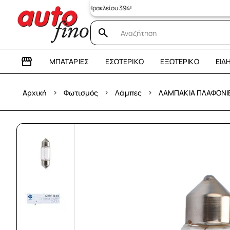
ς κατάστημα: Λεωφόρος Ηρακλείου 394!
ΜΠΑΤΑΡΊΕΣ
ΕΣΩΤΕΡΙΚΌ
ΕΞΩΤΕΡΙΚΌ
ΕΊΔ
›
›
›
Αρχική
Φωτισμός
Λάμπες
ΛΑΜΠΑΚΙΑ ΠΛΑΦΟΝΙΕ