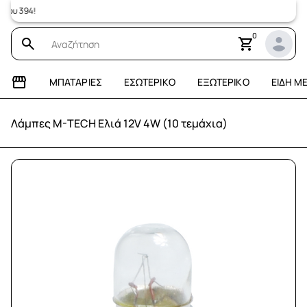
 394!
0
ΜΠΑΤΑΡΊΕΣ
ΕΣΩΤΕΡΙΚΌ
ΕΞΩΤΕΡΙΚΌ
ΕΊΔΗ Μ
Λάμπες M-TECH Ελιά 12V 4W (10 τεμάχια)