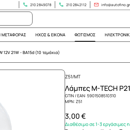
210 2849078
210 2842112
info@autofino.g
Η ΜΕΤΑΦΟΡΆΣ
ΉΧΟΣ & ΕΙΚΌΝΑ
ΦΩΤΙΣΜΌΣ
ΗΛΕΚΤΡΟΝΙΚ
 12V 21W - BA15d (10 τεμάχια)
Z51/MT
Λάμπες M-TECH P21W
GTIN / EAN: 5901508510310
MPN: Z51
3,00 €
Διαθέσιμο σε 1-3 εργάσιμες 