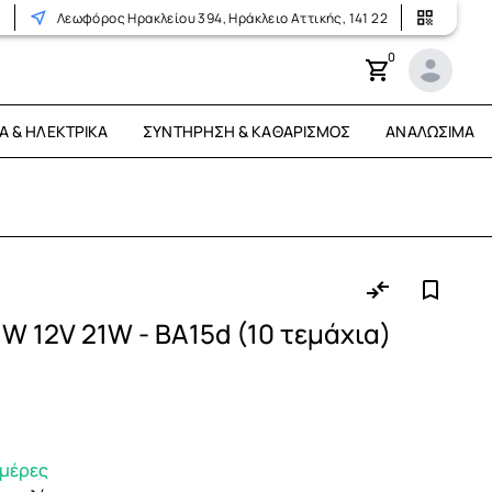
r
Λεωφόρος Ηρακλείου 394, Ηράκλειο Αττικής, 141 22
0
Ά & ΗΛΕΚΤΡΙΚΆ
ΣΥΝΤΉΡΗΣΗ & ΚΑΘΑΡΙΣΜΌΣ
ΑΝΑΛΏΣΙΜΑ
 12V 21W - BA15d (10 τεμάχια)
ημέρες