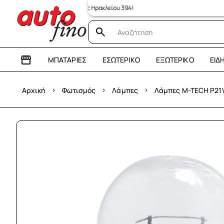
ας κατάστημα: Λεωφόρος Ηρακλείου 394!
ΜΠΑΤΑΡΊΕΣ
ΕΣΩΤΕΡΙΚΌ
ΕΞΩΤΕΡΙΚΌ
ΕΊΔ
›
›
›
Αρχική
Φωτισμός
Λάμπες
Λάμπες M-TECH P21W