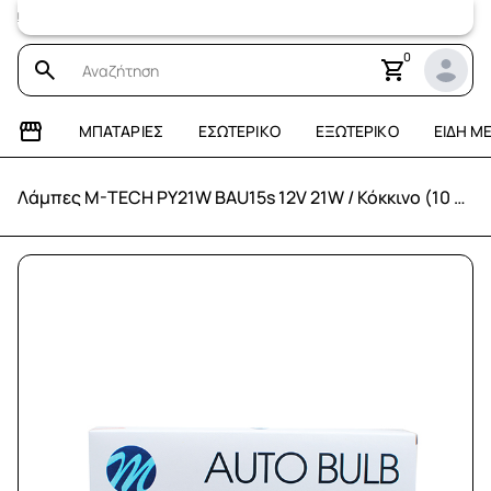
Επισκεφτείτε
0
ΜΠΑΤΑΡΊΕΣ
ΕΣΩΤΕΡΙΚΌ
ΕΞΩΤΕΡΙΚΌ
ΕΊΔΗ Μ
Λάμπες M-TECH PY21W BAU15s 12V 21W / Κόκκινο (10 τεμάχια)