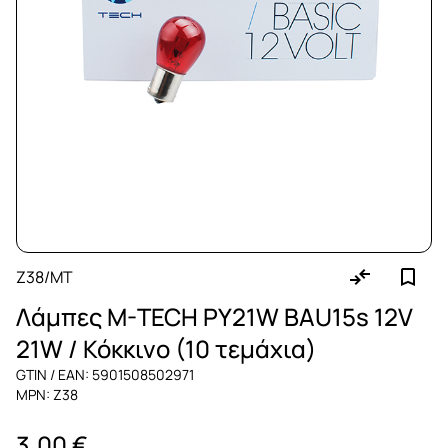
Z38/MT
Λάμπες M-TECH PY21W BAU15s 12V
21W / Κόκκινο (10 τεμάχια)
GTIN / EAN: 5901508502971
MPN: Z38
3,00 €