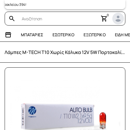
ακλείου 394!
0
ΜΠΑΤΑΡΊΕΣ
ΕΣΩΤΕΡΙΚΌ
ΕΞΩΤΕΡΙΚΌ
ΕΊΔΗ Μ
Λάμπες M-TECH T10 Χωρίς Κάλυκα 12V 5W Πορτοκαλί (10 τεμάχια)