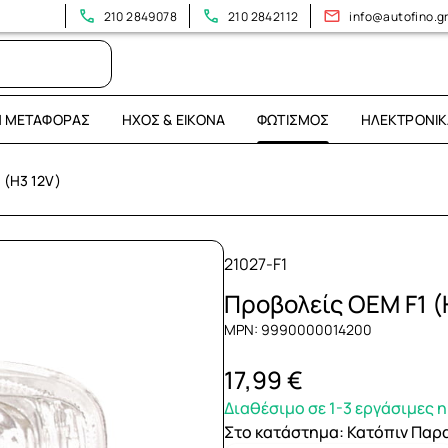
Επισκεφτείτε το νέο μας κατάστημα: Λεωφόρος Ηρακλείου 39
210 2849078
210 2842112
info@autofino.g
Η ΜΕΤΑΦΟΡΆΣ
ΉΧΟΣ & ΕΙΚΌΝΑ
ΦΩΤΙΣΜΌΣ
ΗΛΕΚΤΡΟΝΙΚ
 (H3 12V)
21027-F1
Προβολείς OEM F1 (
MPN: 9990000014200
17,99 €
Διαθέσιμο σε 1-3 εργάσιμες 
Στο κατάστημα
:
Κατόπιν Παρ