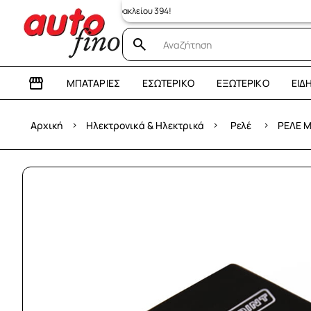
κατάστημα: Λεωφόρος Ηρακλείου 394!
ΜΠΑΤΑΡΊΕΣ
ΕΣΩΤΕΡΙΚΌ
ΕΞΩΤΕΡΙΚΌ
ΕΊΔ
›
›
›
Αρχική
Ηλεκτρονικά & Ηλεκτρικά
Ρελέ
ΡΕΛΕ Μ