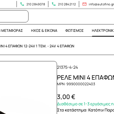
210 2849078
210 2842112
info@autofino.g
Η ΜΕΤΑΦΟΡΆΣ
ΉΧΟΣ & ΕΙΚΌΝΑ
ΦΩΤΙΣΜΌΣ
ΗΛΕΚΤΡΟΝΙΚ
ΙΝΙ 4 ΕΠΑΦΩΝ 12-24V 1 ΤΕΜ. - 24V 4 ΕΠΑΦΩΝ
21375-4-24
ΡΕΛΕ ΜΙΝΙ 4 ΕΠΑΦΩΝ
MPN: 9990000022403
3,00 €
Διαθέσιμο σε 1-3 εργάσιμες 
Στο κατάστημα
:
Κατόπιν Παρ