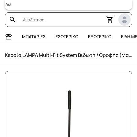
Επισκεφτε
0
ΜΠΑΤΑΡΊΕΣ
ΕΣΩΤΕΡΙΚΌ
ΕΞΩΤΕΡΙΚΌ
ΕΊΔΗ Μ
Κεραία LAMPA Multi-Fit System Βιδωτή / Οροφής (Μαύρο / 20cm / Ø 5/6mm)