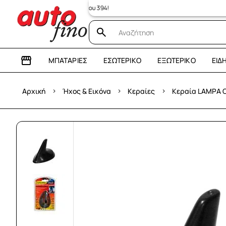
ΜΠΑΤΑΡΊΕΣ
ΕΣΩΤΕΡΙΚΌ
ΕΞΩΤΕΡΙΚΌ
ΕΊΔ
›
›
›
Αρχική
Ήχος & Εικόνα
Κεραίες
Κεραία LAMPA 