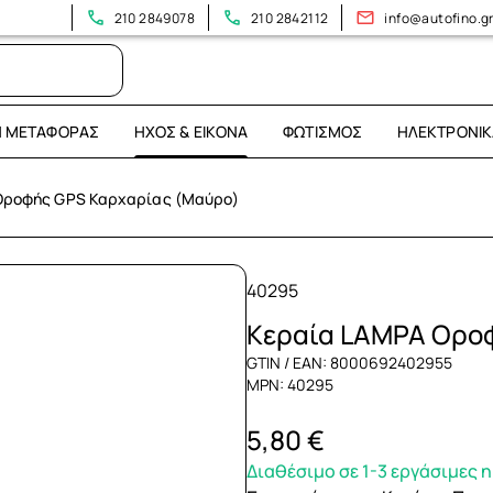
Επισκεφτείτε το νέο μας κατάστημα: Λεωφόρος Ηρακλείου 394
210 2849078
210 2842112
info@autofino.g
Η ΜΕΤΑΦΟΡΆΣ
ΉΧΟΣ & ΕΙΚΌΝΑ
ΦΩΤΙΣΜΌΣ
ΗΛΕΚΤΡΟΝΙΚ
Οροφής GPS Καρχαρίας (Μαύρο)
40295
Κεραία LAMPA Ορο
GTIN / EAN: 8000692402955
MPN: 40295
5,80 €
Διαθέσιμο σε 1-3 εργάσιμες 