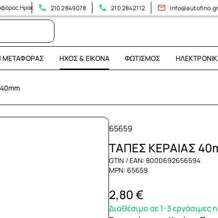
Ηρακλείου 394!
210 2849078
210 2842112
info@autofino.g
Η ΜΕΤΑΦΟΡΆΣ
ΉΧΟΣ & ΕΙΚΌΝΑ
ΦΩΤΙΣΜΌΣ
ΗΛΕΚΤΡΟΝΙΚ
 40mm
65659
ΤΑΠΕΣ ΚΕΡΑΙΑΣ 4
GTIN / EAN: 8000692656594
MPN: 65659
2,80 €
Διαθέσιμο σε 1-3 εργάσιμες 