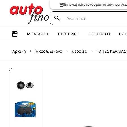
Επισκεφτείτε το νέο μας κατάστημα: Λεωφόρος 
ΜΠΑΤΑΡΊΕΣ
ΕΣΩΤΕΡΙΚΌ
ΕΞΩΤΕΡΙΚΌ
ΕΊΔ
›
›
›
Αρχική
Ήχος & Εικόνα
Κεραίες
ΤΑΠΕΣ ΚΕΡΑΙΑΣ