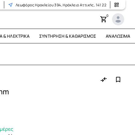
r
Λεωφόρος Ηρακλείου 394, Ηράκλειο Αττικής, 141 22
0
Ά & ΗΛΕΚΤΡΙΚΆ
ΣΥΝΤΉΡΗΣΗ & ΚΑΘΑΡΙΣΜΌΣ
ΑΝΑΛΏΣΙΜΑ
0mm
ημέρες