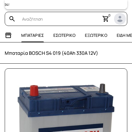
Επισκεφτεί
0
ΜΠΑΤΑΡΊΕΣ
ΕΣΩΤΕΡΙΚΌ
ΕΞΩΤΕΡΙΚΌ
ΕΊΔΗ Μ
Μπαταρία BOSCH S4 019 (40Ah 330A 12V)