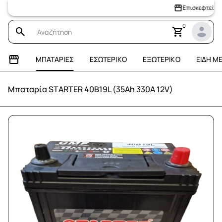
Επισκεφτείτε το 
0
ΜΠΑΤΑΡΊΕΣ
ΕΣΩΤΕΡΙΚΌ
ΕΞΩΤΕΡΙΚΌ
ΕΊΔΗ Μ
Μπαταρία STARTER 40B19L (35Ah 330A 12V)