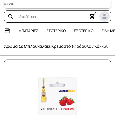
 394!
0
ΜΠΑΤΑΡΊΕΣ
ΕΣΩΤΕΡΙΚΌ
ΕΞΩΤΕΡΙΚΌ
ΕΊΔΗ Μ
Άρωμα Σε Μπλουκαλάκι Κρεμαστό (Φράουλα / Κόκκινο)