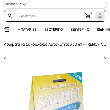
ρακλείου 394!
0
ΜΠΑΤΑΡΊΕΣ
ΕΣΩΤΕΡΙΚΌ
ΕΞΩΤΕΡΙΚΌ
ΕΊΔΗ Μ
Αρωματικά Σακουλάκια Αυτοκινήτου 30 ml - FRENCH VANILLA