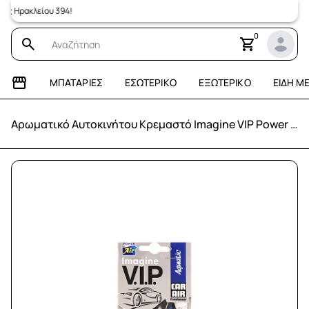
Ηρακλείου 394!
0
ΜΠΑΤΑΡΊΕΣ
ΕΣΩΤΕΡΙΚΌ
ΕΞΩΤΕΡΙΚΌ
ΕΊΔΗ Μ
Αρωματικό Αυτοκινήτου Κρεμαστό Imagine VIP Power Air - AQUATIC