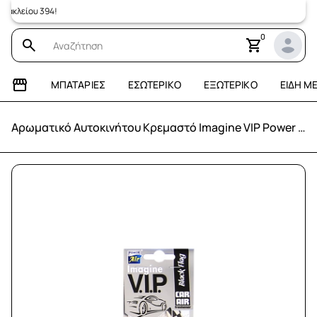
κλείου 394!
0
ΜΠΑΤΑΡΊΕΣ
ΕΣΩΤΕΡΙΚΌ
ΕΞΩΤΕΡΙΚΌ
ΕΊΔΗ Μ
Αρωματικό Αυτοκινήτου Κρεμαστό Imagine VIP Power Air - BLACK FLAG