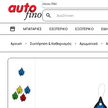
ατάστημα: Λεωφόρος Ηρακλείου 394!
ΜΠΑΤΑΡΊΕΣ
ΕΣΩΤΕΡΙΚΌ
ΕΞΩΤΕΡΙΚΌ
ΕΊΔ
›
›
›
Αρχική
Συντήρηση & Καθαρισμός
Αρωματικά
Α