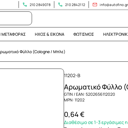
210 2849078
210 2842112
info@autofino.g
Η ΜΕΤΑΦΟΡΆΣ
ΉΧΟΣ & ΕΙΚΌΝΑ
ΦΩΤΙΣΜΌΣ
ΗΛΕΚΤΡΟΝΙΚ
ρωματικό Φύλλο (Cologne / Μπλε)
11202-B
Αρωματικό Φύλλο (
GTIN / EAN: 5202656112020
MPN: 11202
0,64 €
Διαθέσιμο σε 1-3 εργάσιμες 