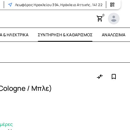
r
Λεωφόρος Ηρακλείου 394, Ηράκλειο Αττικής, 141 22
0
Ά & ΗΛΕΚΤΡΙΚΆ
ΣΥΝΤΉΡΗΣΗ & ΚΑΘΑΡΙΣΜΌΣ
ΑΝΑΛΏΣΙΜΑ
Cologne / Μπλε)
ημέρες